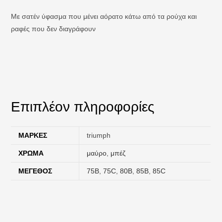
Με σατέν ύφασμα που μένει αόρατο κάτω από τα ρούχα και
ραφές που δεν διαγράφουν
Επιπλέον πληροφορίες
ΜΆΡΚΕΣ
triumph
ΧΡΏΜΑ
μαύρο
,
μπέζ
ΜΈΓΕΘΟΣ
75B
,
75C
,
80B
,
85B
,
85C