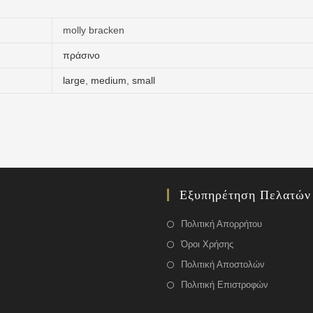
molly bracken
πράσινο
large
,
medium
,
small
Εξυπηρέτηση Πελατών
Πολιτική Απορρήτου
Όροι Χρήσης
Πολιτική Αποστολών
Πολιτική Επιστροφών