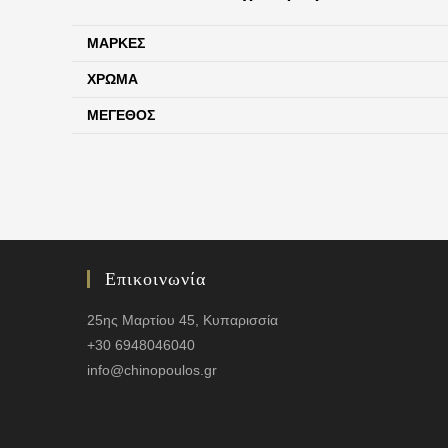
ΜΆΡΚΕΣ
ΧΡΏΜΑ
ΜΈΓΕΘΟΣ
Επικοινωνία
25ης Μαρτίου 45, Κυπαρισσία
+30 6948046040
info@chinopoulos.gr