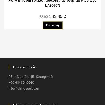
Molly Bracken Πλεκτό πουλόβερ με κουμπιά στον ώμο
LA906CN
43,40
€
62,00
€
Επιλογή
Επικοινωνία
25ης Μαρτίου 45, Κυπαρισσία
+30 6948046040
info@chinopoulos.gr