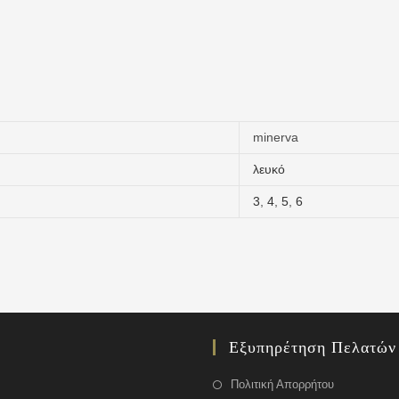
minerva
λευκό
3
,
4
,
5
,
6
Εξυπηρέτηση Πελατών
Πολιτική Απορρήτου