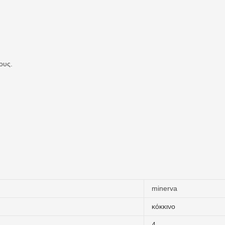
ους.
minerva
κόκκινο
4