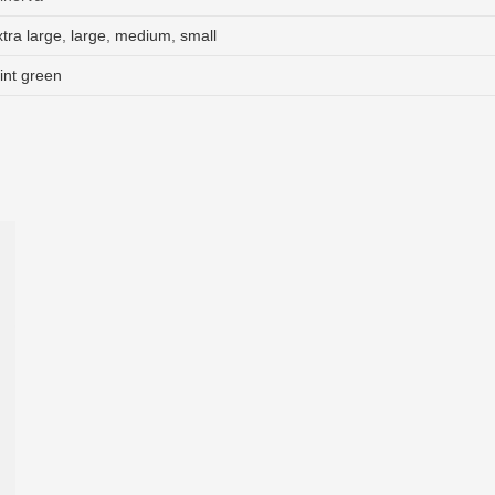
xtra large
,
large
,
medium
,
small
int green