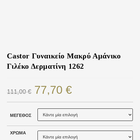
Castor Γυναικείο Μακρύ Αμάνικο
Γιλέκο Δερματίνη 1262
77,70
€
111,00
€
ΜΈΓΕΘΟΣ
ΧΡΏΜΑ